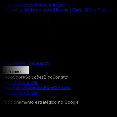
Pular para o conteúdo principal
Marketing Médico e para Clínicas | Sites, SEO e Tráfego
para Saúde | BeSearch
Abrir menu
Início
Sobre
Soluções
Blog
Contato
Diagnóstico Grátis
Início
Sobre
Soluções
Blog
Contato
Diagnóstico Grátis
Posicionamento estratégico no Google
Seja encontrado por pacientes