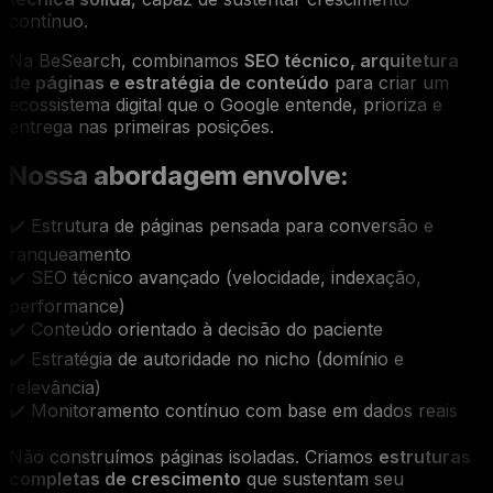
contínuo.
Na BeSearch, combinamos
SEO técnico, arquitetura
de páginas e estratégia de conteúdo
para criar um
ecossistema digital que o Google entende, prioriza e
entrega nas primeiras posições.
Nossa abordagem envolve:
✔️ Estrutura de páginas pensada para conversão e
ranqueamento
✔️ SEO técnico avançado (velocidade, indexação,
performance)
✔️ Conteúdo orientado à decisão do paciente
✔️ Estratégia de autoridade no nicho (domínio e
relevância)
✔️ Monitoramento contínuo com base em dados reais
Não construímos páginas isoladas. Criamos
estruturas
completas de crescimento
que sustentam seu