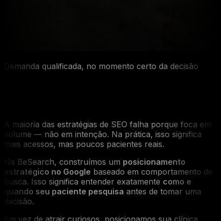
Demanda qualificada, no momento certo da decisão
Posicionamento no Google que gera
pacientes — não apenas visitas
A maioria das estratégias de SEO falha porque foca em
volume — não em intenção. Na prática, isso significa
mais acessos, mas poucos pacientes reais.
Na BeSearch, construímos um
posicionamento
estratégico no Google
baseado em comportamento de
busca. Isso significa entender exatamente
como e
quando seu paciente pesquisa
antes de tomar uma
decisão.
Em vez de atrair curiosos, posicionamos sua clínica