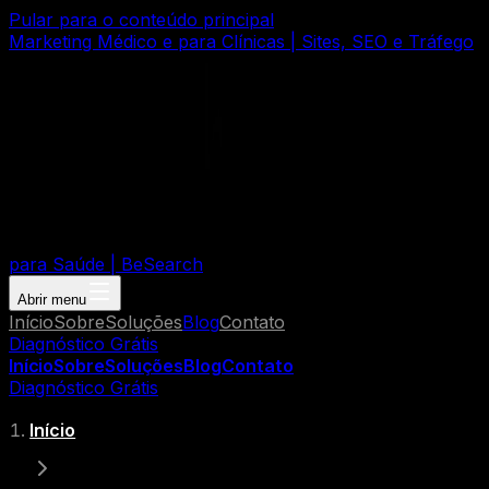
Pular para o conteúdo principal
Marketing Médico e para Clínicas | Sites, SEO e Tráfego
para Saúde | BeSearch
Abrir menu
Início
Sobre
Soluções
Blog
Contato
Diagnóstico Grátis
Início
Sobre
Soluções
Blog
Contato
Diagnóstico Grátis
Início