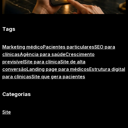
Tags
Marketing médico
Pacientes particulares
SEO para
clínicas
Agência para saúde
Crescimento
previsível
Site para clínica
Site de alta
conversão
Landing page para médicos
Estrutura digital
para clínicas
Site que gera pacientes
Categorias
Site
O que você achou desse conteúdo de