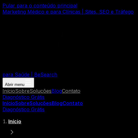
Pular para o conteúdo principal
Marketing Médico e para Clínicas | Sites, SEO e Tráfego
para Saúde | BeSearch
Abrir menu
Início
Sobre
Soluções
Blog
Contato
Diagnóstico Grátis
Início
Sobre
Soluções
Blog
Contato
Diagnóstico Grátis
Início