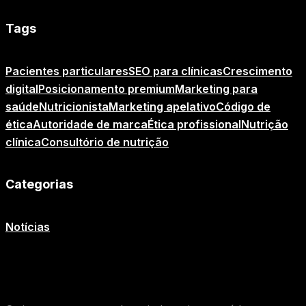
Tags
Pacientes particulares
SEO para clínicas
Crescimento
digital
Posicionamento premium
Marketing para
saúde
Nutricionista
Marketing apelativo
Código de
ética
Autoridade de marca
Ética profissional
Nutrição
clínica
Consultório de nutrição
Categorias
Notícias
O que você achou desse conteúdo de
Notícias
?