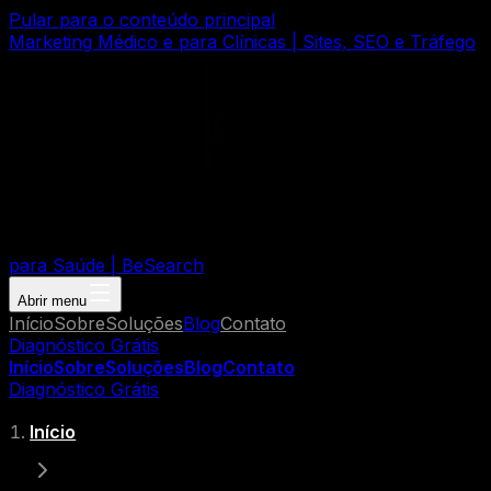
Pular para o conteúdo principal
Marketing Médico e para Clínicas | Sites, SEO e Tráfego
para Saúde | BeSearch
Abrir menu
Início
Sobre
Soluções
Blog
Contato
Diagnóstico Grátis
Início
Sobre
Soluções
Blog
Contato
Diagnóstico Grátis
Início