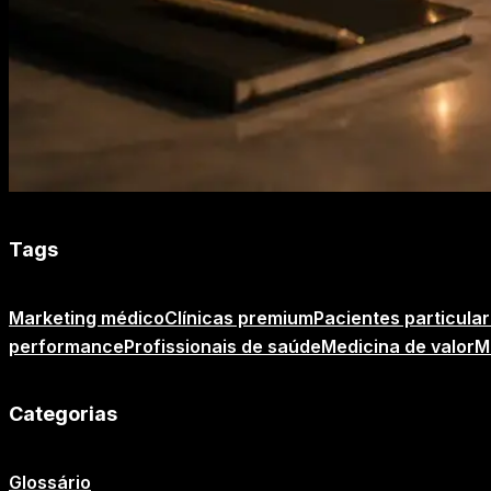
Tags
Marketing médico
Clínicas premium
Pacientes particula
performance
Profissionais de saúde
Medicina de valor
M
Categorias
Glossário