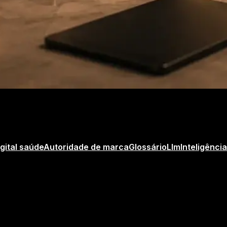
gital saúde
Autoridade de marca
Glossário
Llm
Inteligência 