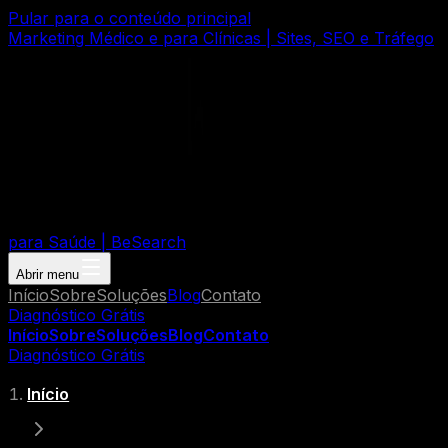
Pular para o conteúdo principal
Marketing Médico e para Clínicas | Sites, SEO e Tráfego
para Saúde | BeSearch
Abrir menu
Início
Sobre
Soluções
Blog
Contato
Diagnóstico Grátis
Início
Sobre
Soluções
Blog
Contato
Diagnóstico Grátis
Início