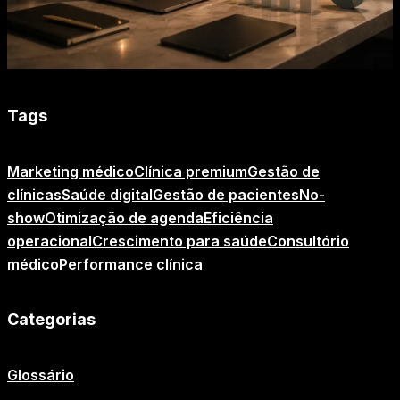
Tags
Marketing médico
Clínica premium
Gestão de
clínicas
Saúde digital
Gestão de pacientes
No-
show
Otimização de agenda
Eficiência
operacional
Crescimento para saúde
Consultório
médico
Performance clínica
Categorias
Glossário