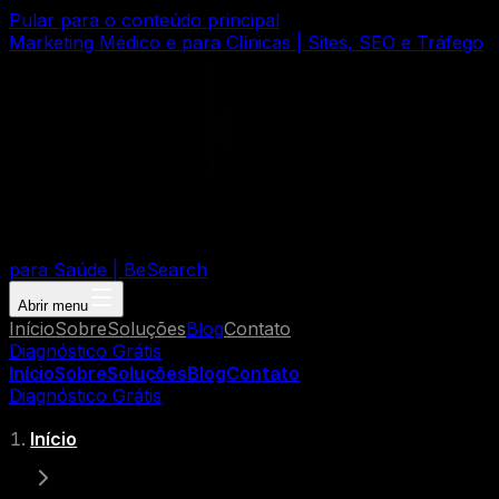
Pular para o conteúdo principal
Marketing Médico e para Clínicas | Sites, SEO e Tráfego
para Saúde | BeSearch
Abrir menu
Início
Sobre
Soluções
Blog
Contato
Diagnóstico Grátis
Início
Sobre
Soluções
Blog
Contato
Diagnóstico Grátis
Início