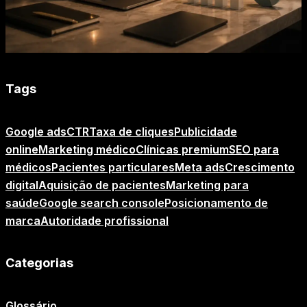
Tags
Google ads
CTR
Taxa de cliques
Publicidade
online
Marketing médico
Clínicas premium
SEO para
médicos
Pacientes particulares
Meta ads
Crescimento
digital
Aquisição de pacientes
Marketing para
saúde
Google search console
Posicionamento de
marca
Autoridade profissional
Categorias
Glossário