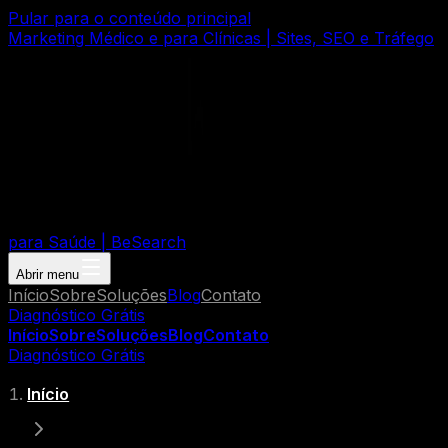
Pular para o conteúdo principal
Marketing Médico e para Clínicas | Sites, SEO e Tráfego
para Saúde | BeSearch
Abrir menu
Início
Sobre
Soluções
Blog
Contato
Diagnóstico Grátis
Início
Sobre
Soluções
Blog
Contato
Diagnóstico Grátis
Início