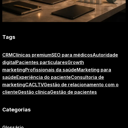
Tags
CRM
Clínicas premium
SEO para médicos
Autoridade
digital
Pacientes particulares
Growth
marketing
Profissionais da saúde
Marketing para
saúde
Experiência do paciente
Consultoria de
marketing
CAC
LTV
Gestão de relacionamento com o
cliente
Gestão clínica
Gestão de pacientes
Categorias
Glossário