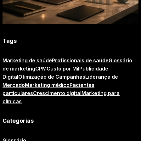
Tags
Marketing de saúde
Profissionais de saúde
Glossário
de marketing
CPM
Custo por Mil
Publicidade
Digital
Otimização de Campanhas
Liderança de
Mercado
Marketing médico
Pacientes
particulares
Crescimento digital
Marketing para
clínicas
Categorias
Glossário