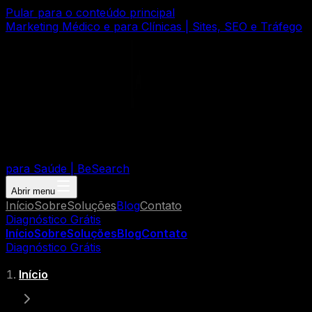
Pular para o conteúdo principal
Marketing Médico e para Clínicas | Sites, SEO e Tráfego
para Saúde | BeSearch
Abrir menu
Início
Sobre
Soluções
Blog
Contato
Diagnóstico Grátis
Início
Sobre
Soluções
Blog
Contato
Diagnóstico Grátis
Início