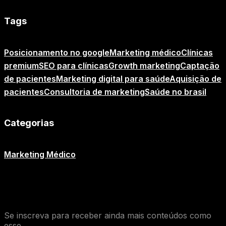
Tags
Posicionamento no google
Marketing médico
Clínicas
premium
SEO para clínicas
Growth marketing
Captação
de pacientes
Marketing digital para saúde
Aquisição de
pacientes
Consultoria de marketing
Saúde no brasil
Categorias
Marketing Médico
O que você achou desse conteúdo de
Marketing Médico
?
Se inscreva para receber ainda mais conteúdos como
esse.