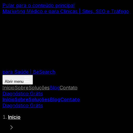
Pular para o conteúdo principal
Marketing Médico e para Clínicas | Sites, SEO e Tráfego
para Saúde | BeSearch
Abrir menu
Início
Sobre
Soluções
Blog
Contato
Diagnóstico Grátis
Início
Sobre
Soluções
Blog
Contato
Diagnóstico Grátis
Início