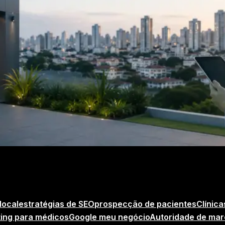
local
estratégias de SEO
prospecção de pacientes
Clínic
ing para médicos
Google meu negócio
Autoridade de ma