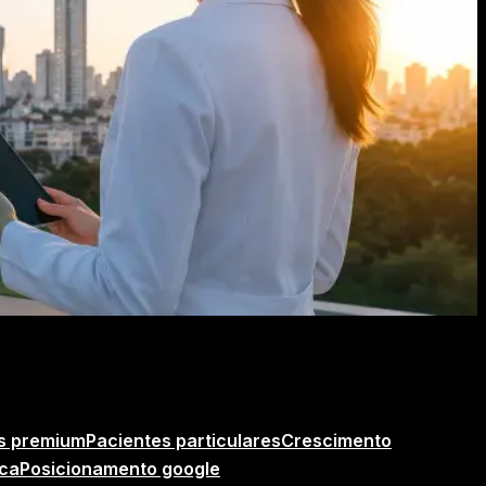
as premium
Pacientes particulares
Crescimento
rca
Posicionamento google