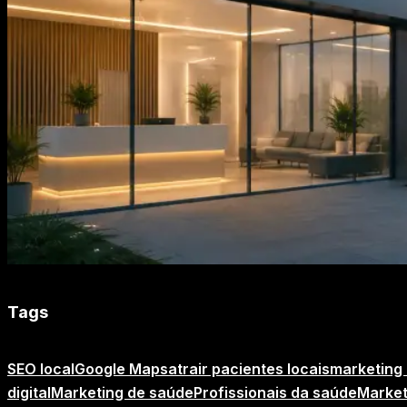
Tags
SEO local
Google Maps
atrair pacientes locais
marketing 
digital
Marketing de saúde
Profissionais da saúde
Market