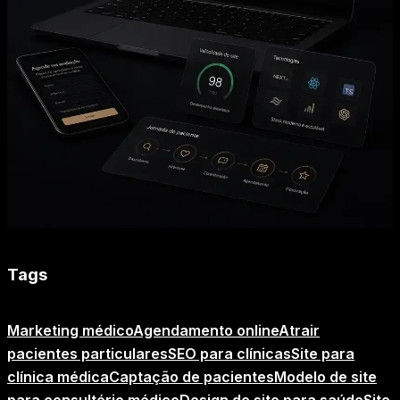
Tags
Marketing médico
Agendamento online
Atrair
pacientes particulares
SEO para clínicas
Site para
clínica médica
Captação de pacientes
Modelo de site
para consultório médico
Design de site para saúde
Site